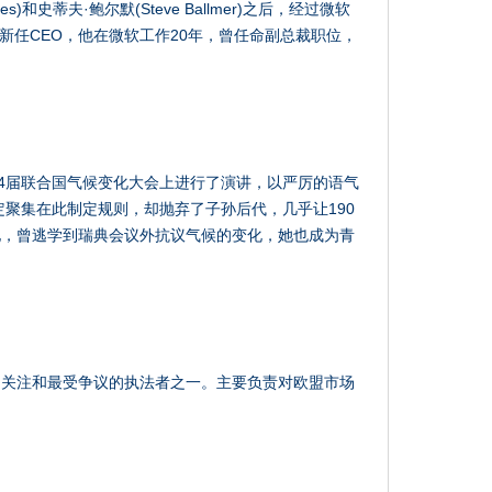
s)和史蒂夫·鲍尔默(Steve Ballmer)之后，经过微软
为新任CEO，他在微软工作20年，曾任命副总裁职位，
24届联合国气候变化大会上进行了演讲，以严厉的语气
定聚集在此制定规则，却抛弃了子孙后代，几乎让190
她，曾逃学到瑞典会议外抗议气候的变化，她也成为青
受关注和最受争议的执法者之一。主要负责对欧盟市场