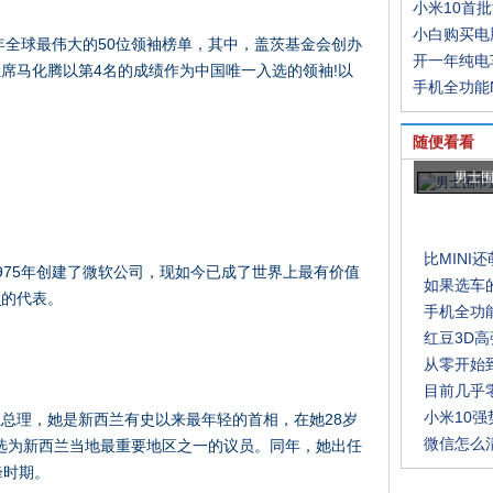
小米10首
小白购买电
年全球最伟大的50位领袖榜单，其中，盖茨基金会创办
开一年纯电
席马化腾以第4名的成绩作为中国唯一入选的领袖!以
手机全功能
随便看看
男士
比MINI
975年创建了微软公司，现如今已成了世界上最有价值
如果选车
富
的代表。
手机全功
红豆3D
从零开始
目前几乎
小米10
西兰总理，她是新西兰有史以来最年轻的首相，在她28岁
微信怎么
被选为新西兰当地最重要地区之一的议员。同年，她出任
峰时期。