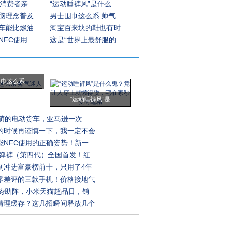
批消费者亲
“运动睡裤风”是什么
脑理念普及
男士围巾这么系 帅气
车能比燃油
淘宝百来块的鞋也有时
NFC使用
这是“世界上最舒服的
围巾这么系
“运动睡裤风”是
还萌的电动货车，亚马逊一次
的时候再谨慎一下，我一定不会
能NFC使用的正确姿势！新一
高弹裤（第四代）全国首发！红
到冲进富豪榜前十，只用了4年
零差评的三款手机！价格接地气
强势助阵，小米天猫超品日，销
清理缓存？这几招瞬间释放几个