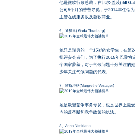
他是微软行政总裁，在比尔·盖茨(Bill Gate
公司5个月的苦苦寻觅，于2014年任命
主管在线服务以及微软商业。
6、通贝里( Greta Thunberg)
她只是瑞典的一个15岁的女学生，在第
批评参会者们，为了执行2015年巴黎协
个国家蒙羞，对于气候问题十分关注的
少年关注气候问题的代表。
7、维斯塔格(Margrethe Vestager)
她是欧盟竞争事务专员，也是世界上最
内的反垄断和竞争政策的执法。
8、Anna Nimiriano