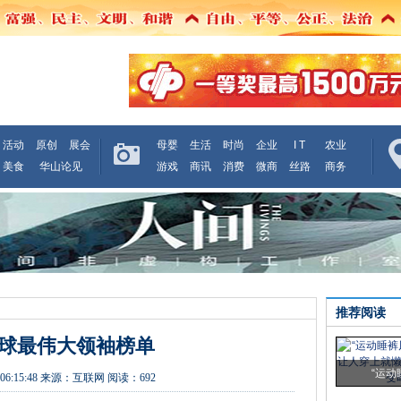
活动
原创
展会
母婴
生活
时尚
企业
I T
农业
美食
华山论见
游戏
商讯
消费
微商
丝路
商务
推荐阅读
年全球最伟大领袖榜单
“运动
06:15:48
来源：
互联网
阅读：692