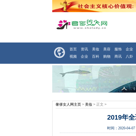
首页
资讯
美妆
美容
服饰
企业
视频
企业
百科
购物
商讯
八卦
奢侈女人网主页
>
美妆
> 正文 >
2019
时间：
2020-04-07 