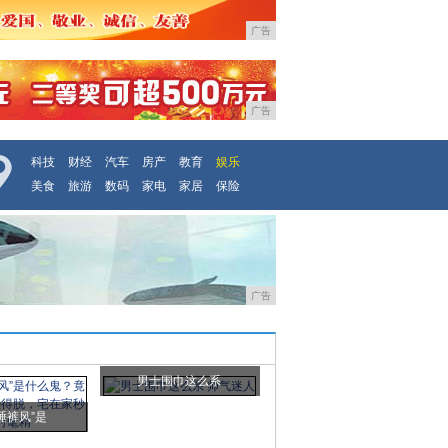
广告
广告
科技
财经
汽车
房产
教育
娱乐
美食
旅游
数码
家电
家居
保险
广告
男士围巾这么系
睡裤风”是