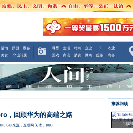
活动
原创
展会
母婴
生活
时尚
企业
I T
农业
美食
华山论见
游戏
商讯
消费
微商
丝路
商务
推荐阅读
0pro，回顾华为的高端之路
“运动
08:07:40
来源：
互联网
阅读：1093