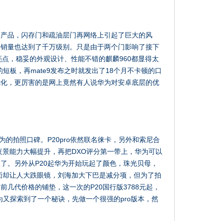
败的产品，闪存门和疏油层门再网络上引起了巨大的风
，销量也达到了千万级别。只是由于两个门影响了接下
少亮点，稳妥的外观设计、性能不错的麒麟960都显得太
I的短板，再mate9发布之时就发出了18个月不卡顿的口
优化，更厉害的是网上竟然有人说华为对安卓底层的优
。
为的拍照口碑。P20pro依然联名徕卡，另外和索尼合
得夜景能力大幅提升，再把DXO评分第一带上，华为可以
了。另外从P20起华为开始玩起了颜色，珠光贝母，
正面却让人大跌眼镜，刘海加大下巴是减分项，但为了拍
几代价格的铺垫，这一次的P20国行版3788元起，
始华为又探索到了一个秘诀，先做一个很强的pro版本，然