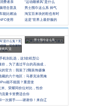
批消费者亲
“运动睡裤风”是什么
脑理念普及
男士围巾这么系 帅气
车能比燃油
淘宝百来块的鞋也有时
NFC使用
这是“世界上最舒服的
男士围巾这么系
睡裤风”是
换手机别乱选，这3款机型公
涨价，为了逃过平台的高抽成，
实的官方：我装了2颗装饰摄像
隐藏的六个地区：马赛克涂黑掩
e8Pro能不能面？重度使
、红米、荣耀同价位对比，性价
的流量卡资费适合你
和一次握手——谢谢你！来自辽