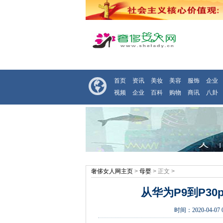
首页
资讯
美妆
美容
服饰
企业
视频
企业
百科
购物
商讯
八卦
奢侈女人网主页
>
母婴
> 正文 >
从华为P9到P3
时间：
2020-04-07 