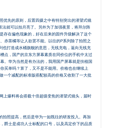
拍照优先的原则，后置四摄之中有特别突出的潜望式镜
I算法就可以拍月亮了。另外为了加强夜景，将拜尔阵
拍照是存在偏色现象的，好在后来的固件升级解决了这个
、赤茶橘等让人欲罢不能。以往的P系列除了拍照之
列也打造成水桶旗舰的意思，无线充电，返向无线充
有槽点，国产的京东方屏幕素质在同价位的手机中太过
屏幕。华为当然是有办法的，我用国产屏幕就是扶植国
为你买单吗？算了，又不是不能用。价格也在继续上
，在做一个减配的标准版搭配较高的价格又收割了一大批
据网上爆料将会搭载十倍超级变焦的潜望式镜头，届时
的拍照提高，然后是华为一如既往的研发投入。再加
碑，爵士是成功人士标配的口号，以及高定价下的品质