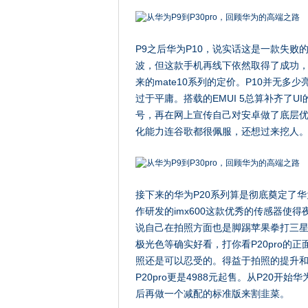
P9之后华为P10，说实话这是一款失
波，但这款手机再线下依然取得了成功
来的mate10系列的定价。P10并无多
过于平庸。搭载的EMUI 5总算补齐了U
号，再在网上宣传自己对安卓做了底层
化能力连谷歌都很佩服，还想过来挖人
接下来的华为P20系列算是彻底奠定了华
作研发的imx600这款优秀的传感器使
说自己在拍照方面也是脚踢苹果拳打三星
极光色等确实好看，打你看P20pro的
照还是可以忍受的。得益于拍照的提升和前
P20pro更是4988元起售。从P20开
后再做一个减配的标准版来割韭菜。