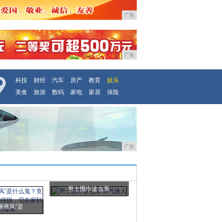
广告
广告
科技
财经
汽车
房产
教育
娱乐
美食
旅游
数码
家电
家居
保险
广告
男士围巾这么系
睡裤风”是