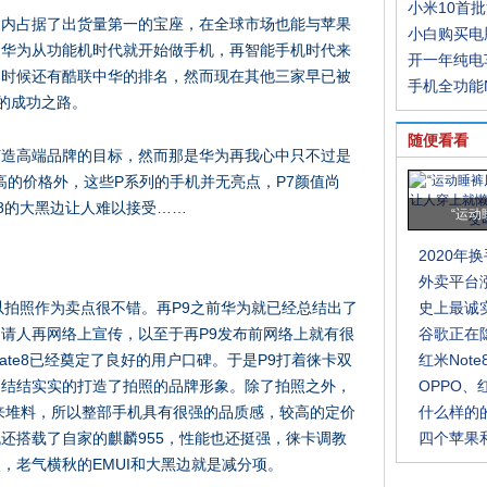
小米10首
国内占据了出货量第一的宝座，在全球市场也能与苹果
小白购买电
？华为从功能机时代就开始做手机，再智能手机时代来
开一年纯电
那时候还有酷联中华的排名，然而现在其他三家早已被
手机全功能
的成功之路。
随便看看
打造高端品牌的目标，然而那是华为再我心中只不过是
高的价格外，这些P系列的手机并无亮点，P7颜值尚
8的大黑边让人难以接受……
“运动
2020年
外卖平台
以拍照作为卖点很不错。再P9之前华为就已经总结出了
史上最诚
请人再网络上宣传，以至于再P9发布前网络上就有很
谷歌正在
te8已经奠定了良好的用户口碑。于是P9打着徕卡双
红米Not
，结结实实的打造了拍照的品牌形象。除了拍照之外，
OPPO
本来堆料，所以整部手机具有很强的品质感，较高的定价
什么样的
还搭载了自家的麒麟955，性能也还挺强，徕卡调教
四个苹果
，老气横秋的EMUI和大黑边就是减分项。