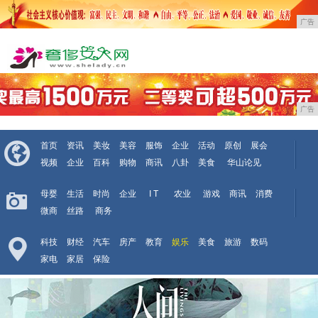
广告
广告
首页
资讯
美妆
美容
服饰
企业
活动
原创
展会
视频
企业
百科
购物
商讯
八卦
美食
华山论见
母婴
生活
时尚
企业
I T
农业
游戏
商讯
消费
微商
丝路
商务
科技
财经
汽车
房产
教育
娱乐
美食
旅游
数码
家电
家居
保险