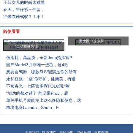
王菲女儿的时尚太难懂
春天，牛仔衫三件套，
冲锋衣难驾驭？！不！
随便看看
男士围巾这么系
“运动睡裤风”是
低消耗，高品质，全新Jeep指挥官P
国产Model3并非唯一选项，这4款
想要自驾游，哪款SUV能满足你的所有
永和豆浆：“浆”你守护，健康美，有道
不负春光，七匹狼多彩POLO玩“色”
“能劝的都劝过了”的坚果Pro3，后
单凭手机号就能挖出这么多隐私信息，这
跨境电商Lazada，SheIn，F
关于我们
-
联系我们
-
老版地图
-
网站地图
-
版权声明