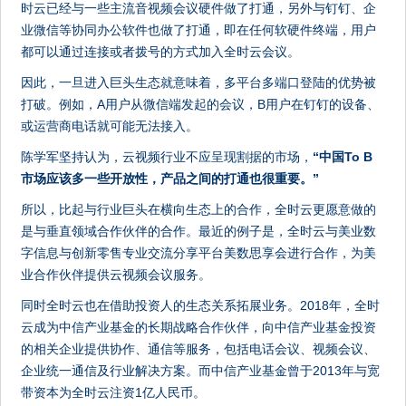
时云已经与一些主流音视频会议硬件做了打通，另外与钉钉、企
业微信等协同办公软件也做了打通，即在任何软硬件终端，用户
都可以通过连接或者拨号的方式加入全时云会议。
因此，一旦进入巨头生态就意味着，多平台多端口登陆的优势被
打破。例如，A用户从微信端发起的会议，B用户在钉钉的设备、
或运营商电话就可能无法接入。
陈学军坚持认为，云视频行业不应呈现割据的市场，
“中国To B
市场应该多一些开放性，产品之间的打通也很重要。”
所以，比起与行业巨头在横向生态上的合作，全时云更愿意做的
是与垂直领域合作伙伴的合作。最近的例子是，全时云与美业数
字信息与创新零售专业交流分享平台美数思享会进行合作，为美
业合作伙伴提供云视频会议服务。
同时全时云也在借助投资人的生态关系拓展业务。2018年，全时
云成为中信产业基金的长期战略合作伙伴，向中信产业基金投资
的相关企业提供协作、通信等服务，包括电话会议、视频会议、
企业统一通信及行业解决方案。而中信产业基金曾于2013年与宽
带资本为全时云注资1亿人民币。