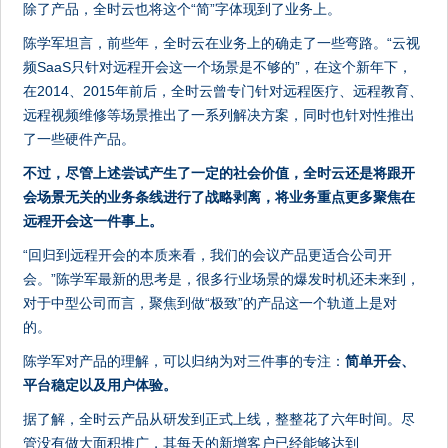
除了产品，全时云也将这个“简”字体现到了业务上。
陈学军坦言，前些年，全时云在业务上的确走了一些弯路。“云视
频SaaS只针对远程开会这一个场景是不够的”，在这个新年下，
在2014、2015年前后，全时云曾专门针对远程医疗、远程教育、
远程视频维修等场景推出了一系列解决方案，同时也针对性推出
了一些硬件产品。
不过，尽管上述尝试产生了一定的社会价值，全时云还是将跟开
会场景无关的业务条线进行了战略剥离，将业务重点更多聚焦在
远程开会这一件事上。
“回归到远程开会的本质来看，我们的会议产品更适合公司开
会。”陈学军最新的思考是，很多行业场景的爆发时机还未来到，
对于中型公司而言，聚焦到做“极致”的产品这一个轨道上是对
的。
陈学军对产品的理解，可以归纳为对三件事的专注：
简单开会、
平台稳定以及用户体验。
据了解，全时云产品从研发到正式上线，整整花了六年时间。尽
管没有做大面积推广，其每天的新增客户已经能够达到