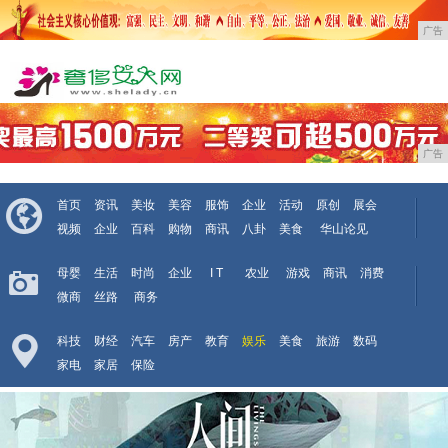
广告
广告
首页
资讯
美妆
美容
服饰
企业
活动
原创
展会
视频
企业
百科
购物
商讯
八卦
美食
华山论见
母婴
生活
时尚
企业
I T
农业
游戏
商讯
消费
微商
丝路
商务
科技
财经
汽车
房产
教育
娱乐
美食
旅游
数码
家电
家居
保险