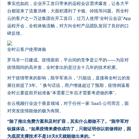
事实也如此，企业开工首日带来的远程会议需求爆发，让各大平
台都迎来了流量洪峰，大面积遇到了卡顿、掉线等问题。而全时
云的客户之一万达集团在开工首日，过万人使用“全时云会议”App
远程开会，全程体验流畅，对方向全时产品团队发回了良好的口
碑反馈。
全时云客户使用体验
罗马非一日建成。疫情面前，平台间的竞争是公平的——为应对
疫情期间的高并发，全时拿出的是过去十几年的技术积累。
对于疫情带来的影响，陈学军表示，“只能说，直接将全时云的发
展往前提了3年。” 换句话说，用户增速超过了预期，疫情倒逼着
全时云要提前开始准备“本需要三年后才需要考虑做的事”。
在云视频行业这个垂直领域，对于任何一家 SaaS 公司而言，面
对突发疫情能做的极为有限。
“除了推出免费方案和及时扩容，其实什么都做不了。”陈学军对
钛媒体说，“如果疫情来袭你成功了，只能证明你以前做得好，因
为底层支撑技术不是10天8天就能做出来的。”