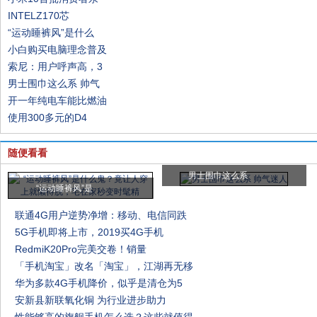
INTELZ170芯
“运动睡裤风”是什么
小白购买电脑理念普及
索尼：用户呼声高，3
男士围巾这么系 帅气
开一年纯电车能比燃油
使用300多元的D4
随便看看
男士围巾这么系
“运动睡裤风”是
联通4G用户逆势净增：移动、电信同跌
5G手机即将上市，2019买4G手机
RedmiK20Pro完美交卷！销量
「手机淘宝」改名「淘宝」，江湖再无移
华为多款4G手机降价，似乎是清仓为5
安新县新联氧化铜 为行业进步助力