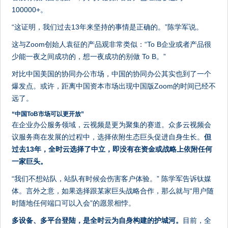
100000+。
“这证明，我们过去13年来坚持的事情是正确的。”陈学军说。
这与Zoom创始人袁征的产品观非常类似：“To B企业或者产品很
少能一夜之间成功的，想一夜成功的别做 To B。”
对比中国美国的协同办公市场，中国的协同办公其实也到了一个
爆发点。或许，距离中国资本市场出现中国版Zoom的时间已经不
远了。
“
中国
T
o
B
市场
可以更
开放
”
在企业办公服务领域，云视频是更为聚集的赛道。众多云视频会
议服务商在发展的过程中，选择依附生态巨头促进自身生长。
但
过去13年，全时云选择了中立，即没有在资金或战略上依附任何
一家巨头。
“我们不想站队，站队有时候会伤害客户体验。” 陈学军告诉钛媒
体。言外之意，如果选择跟某家巨头战略合作，那么就与“用户随
时随地任何端口可以入会”的愿景相悖。
多设备、多平台登陆，是全时云为自身构建的护城河。
目前，全