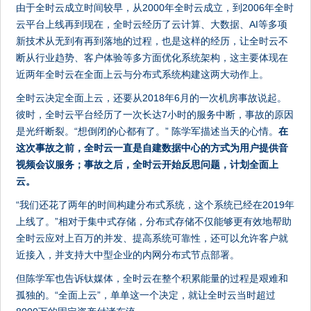
由于全时云成立时间较早，从2000年全时云成立，到2006年全时
云平台上线再到现在，全时云经历了云计算、大数据、AI等多项
新技术从无到有再到落地的过程，也是这样的经历，让全时云不
断从行业趋势、客户体验等多方面优化系统架构，这主要体现在
近两年全时云在全面上云与分布式系统构建这两大动作上。
全时云决定全面上云，还要从2018年6月的一次机房事故说起。
彼时，全时云平台经历了一次长达7小时的服务中断，事故的原因
是光纤断裂。“想倒闭的心都有了。” 陈学军描述当天的心情。
在
这次事故之前，全时云一直是自建数据中心的方式为用户提供音
视频会议服务；事故之后，全时云开始反思问题，计划全面上
云。
“我们还花了两年的时间构建分布式系统，这个系统已经在2019年
上线了。”相对于集中式存储，分布式存储不仅能够更有效地帮助
全时云应对上百万的并发、提高系统可靠性，还可以允许客户就
近接入，并支持大中型企业的内网分布式节点部署。
但陈学军也告诉钛媒体，全时云在整个积累能量的过程是艰难和
孤独的。“全面上云”，单单这一个决定，就让全时云当时超过