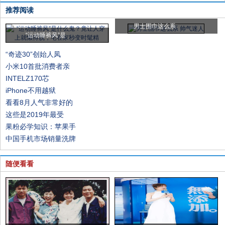
推荐阅读
男士围巾这么系
“运动睡裤风”是
“奇迹30”创始人凤
小米10首批消费者亲
INTELZ170芯
iPhone不用越狱
看看8月人气非常好的
这些是2019年最受
果粉必学知识：苹果手
中国手机市场销量洗牌
随便看看