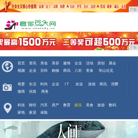
广告
广告
首页
资讯
美妆
美容
服饰
企业
活动
原创
展会
视频
企业
百科
购物
商讯
八卦
美食
华山论见
母婴
生活
时尚
企业
I T
农业
游戏
商讯
消费
微商
丝路
商务
科技
财经
汽车
房产
教育
娱乐
美食
旅游
数码
家电
家居
保险