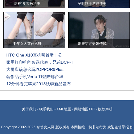
堪称“复古教科书
吴昕终于逆袭变美
中年女人穿什么鞋
那些穿过盖娅传说
HTC One X10真机照首曝！公
家用打印机的智选代表，兄弟DCP-T
大屏应该怎么玩?OPPOR9Plus
奢侈品手机Vertu TI登陆邢台华
12分钟看完苹果2018秋季新品发布
关于我们
-
联系我们
-
XML地图
-
网站地图
TXT
-
版权声明
Copyright.2002-2025
奢侈女人网
版权所有 本网拒绝一切非法行为 欢迎监督举报 如