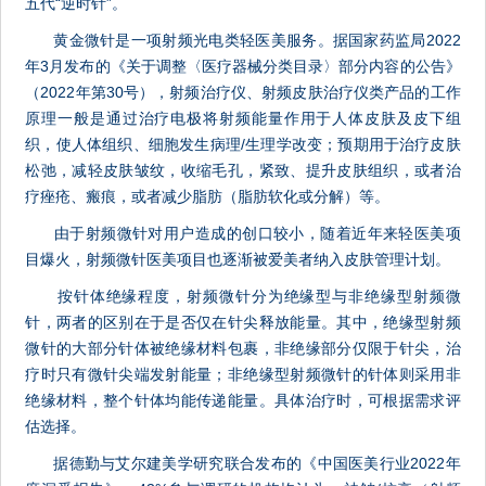
五代“逆时针”。
黄金微针是一项射频光电类轻医美服务。据国家药监局2022
年3月发布的《关于调整〈医疗器械分类目录〉部分内容的公告》
（2022年第30号），射频治疗仪、射频皮肤治疗仪类产品的工作
原理一般是通过治疗电极将射频能量作用于人体皮肤及皮下组
织，使人体组织、细胞发生病理/生理学改变；预期用于治疗皮肤
松弛，减轻皮肤皱纹，收缩毛孔，紧致、提升皮肤组织，或者治
疗痤疮、瘢痕，或者减少脂肪（脂肪软化或分解）等。
由于射频微针对用户造成的创口较小，随着近年来轻医美项
目爆火，射频微针医美项目也逐渐被爱美者纳入皮肤管理计划。
按针体绝缘程度，射频微针分为绝缘型与非绝缘型射频微
针，两者的区别在于是否仅在针尖释放能量。其中，绝缘型射频
微针的大部分针体被绝缘材料包裹，非绝缘部分仅限于针尖，治
疗时只有微针尖端发射能量；非绝缘型射频微针的针体则采用非
绝缘材料，整个针体均能传递能量。具体治疗时，可根据需求评
估选择。
据德勤与艾尔建美学研究联合发布的《中国医美行业2022年