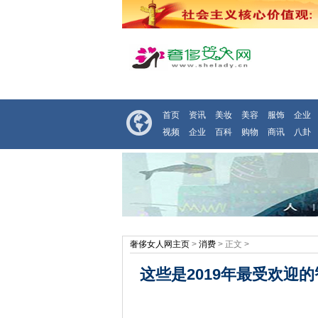
首页
资讯
美妆
美容
服饰
企业
视频
企业
百科
购物
商讯
八卦
奢侈女人网主页
>
消费
> 正文 >
这些是2019年最受欢迎