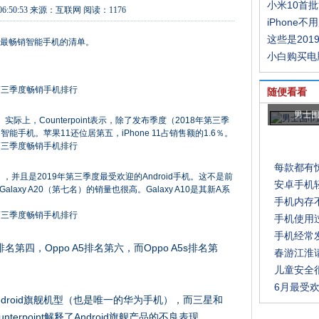
小米10首
06:50:53
来源：
互联网
阅读：1176
iPhone不
这些是201
年第三季度最畅销智能手机的清单。
小白购买电
随便看看
男士
实际上，Counterpoint表示，除了发布季度（2018年第三季
手机。苹果11还位居第五，iPhone 11占销售额的1.6％。
每款都有
，并且是2019年第三季度最受欢迎的Android手机。这不是前
安卓手机
axy A20（第七名）的销量也很高。Galaxy A10是其新A系
手机内存
手机使用
手机经常
排名第四，Oppo A5排名第六，而Oppo A5s排名第
春游江淮
儿童安全
6月最受
droid旗舰机型（也是唯一的华为手机），而三星和
erpoint解释了Android旗舰产品的不良表现。