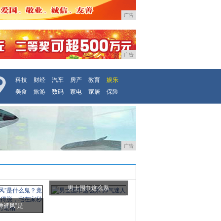
广告
广告
科技
财经
汽车
房产
教育
娱乐
美食
旅游
数码
家电
家居
保险
广告
男士围巾这么系
睡裤风”是