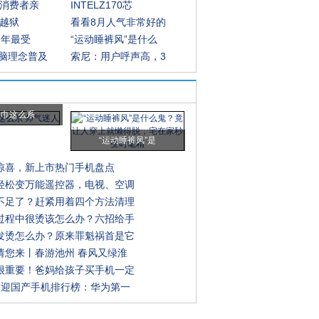
批消费者亲
INTELZ170芯
用越狱
看看8月人气非常好的
9年最受
“运动睡裤风”是什么
脑理念普及
索尼：用户呼声高，3
围巾这么系
“运动睡裤风”是
惊喜，新上市热门手机盘点
轻松变万能遥控器，电视、空调
不足了？赶紧用着四个方法清理
过程中很烫该怎么办？六招给手
发烫怎么办？原来罪魁祸首是它
请您来丨春游池州 春风又绿淮
很重要！爸妈给孩子买手机一定
欢迎国产手机排行榜：华为第一