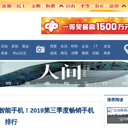
活动
原创
展会
母婴
生活
时尚
企业
I T
农业
美食
华山论见
游戏
商讯
消费
微商
丝路
商务
推荐阅读
的智能手机！2019第三季度畅销手机
“运动
排行