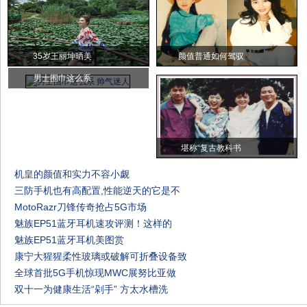
35岁王丽坤晒美
颜值普通如何驾驭
男士围巾这么系
堪称“复古教科书
机皇的颜值和实力不容小觑
三防手机也有高配置,性能逆天的它是不
MotoRazr刀锋传奇抢占5G市场
魅族EP51蓝牙耳机速攻评测！这样的
魅族EP51蓝牙耳机美图赏
康宁大猩猩柔性玻璃或破解可折叠设备致
全球首批5G手机惊现MWC展努比亚做
双十一为健康生活“剁手” 方太水槽洗