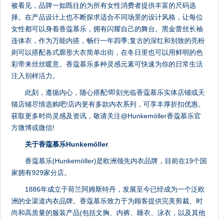
被看见，品牌一如既往的为所有女性消费者提供丰富的尺码选
择。在产品设计上也不断探求适合不同场景的设计风格，让每位
女性都可以身着香蔻慕乐，拥有闪耀自己的舞台。黑金蕾丝长袖
连体衣，作为万能内搭，畅行一年四季;复古的深红和别致的亮粉
则可以搭配各式廓形大衣简单出街，在冬日里也可以用鲜明的色
彩带来丝丝暖意。香蔻慕乐多种灵感元素可快速为你的日常生活
注入别样活力。
此刻，遵循内心，随心搭配!即刻光临香蔻慕乐实体店铺或天
猫店铺尽情选购吧!店内更有多款内衣系列，可享丰厚折扣优惠。
获取更多时尚灵感及资讯，敬请关注@Hunkemöller香蔻慕乐官
方微博或微信!
关于香蔻慕乐Hunkemöller
香蔻慕乐(Hunkemöller)是欧洲领先内衣品牌，目前在19个国
家拥有929家分店。
1886年成立于荷兰阿姆斯特丹，发展至今已经成为一个泛欧
洲的全渠道内衣品牌。香蔻慕乐致力于为顾客提供完美剪裁、时
尚和高质量的服装产品(包括文胸、内裤、睡衣、泳衣，以及其他