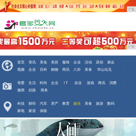
广告
广告
首页
资讯
美妆
美容
服饰
企业
活动
原创
展会
视频
企业
百科
购物
商讯
八卦
美食
华山论见
母婴
生活
时尚
企业
I T
农业
游戏
商讯
消费
微商
丝路
商务
科技
财经
汽车
房产
教育
娱乐
美食
旅游
数码
家电
家居
保险