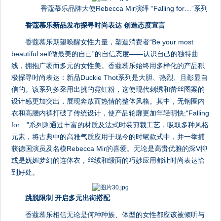
香蔻慕乐品牌大使Rebecca Mir演绎 “Falling for…”系列
香蔻慕乐新品发布探寻时尚表达 创造态度宣言
香蔻慕乐期望唤醒女性力量，塑造消费者“Be your most
beautiful self做最美的自己”的自信态度——认识自己的独特曲
线，拥抱广袤而多元的女性美。香蔻慕乐始终用多样化的产品积
极探寻时尚表达：新品Duckie Thot系列是大胆、热烈、且彰显自
信的。该系列多采用出挑的霓虹粉，这使现代刺绣和蕾丝图案的
设计感更加突出，展现奔放而热情的整体风格。其中，无钢圈内
衣和高腰内裤打破了传统设计，使产品轮廓更加年轻明快;“Falling
for…”系列则通过丰富的材质及法式时装剪裁工艺，吸取多种风格
元素，将古典中的高雅气质应用于现今的时髦款式中，并一举捕
获德国演员及名模Rebecca Mir的喜爱。无论是高贵优雅的深V抑
或是妩媚梦幻的连体衣，丝绒和缎面的巧妙应用都让时尚表达恰
到好处。
跳脱限制 开启多元出街搭配
香蔻慕乐相信无论是何种种族、体型的女性都应该被倾听与