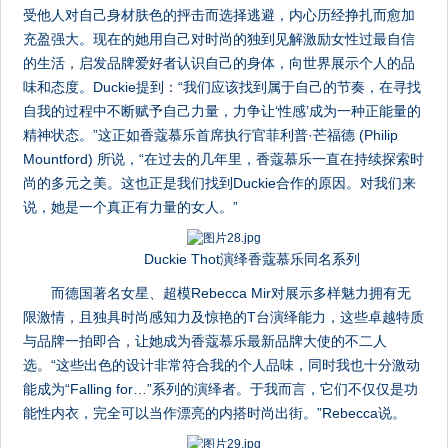
受他人对自己身材肤色的抨击而选择逃避，内心历经挣扎而愈加
充盈强大。现在的她用自己对时尚的独到见解激励女性过最自信
的生活，启发品牌爱好者认识自己的身体，向世界展示个人的品
味和态度。Duckie提到：“我们应该找到属于自己的节奏，在寻找
自我的过程中不断赋予自己力量，力争让‘性感’成为一种正能量的
精神状态。”这正如香蔻慕乐首席执行官菲利普·芒福德 (Philip
Mountford) 所说，“在过去的几年里，香蔻慕乐一直在持续探索时
尚的多元之美。这也正是我们找到Duckie合作的原因。对我们来
说，她是一个真正有力量的女人。”
Duckie Thot演绎香蔻慕乐同名系列
而德国著名女星、超模Rebecca Mir对展示多样魅力拥有无
限激情，且独具时尚感知力及惊艳的T台演绎能力，这些卓越特质
与品牌一拍即合，让她成为香蔻慕乐最新品牌大使的不二人
选。“这些出色的设计非常符合我的个人品味，同时我也十分激动
能成为“Falling for…”系列的演绎者。于我而言，它们不仅仅是功
能性内衣，完全可以当作漂亮的内搭时尚出街。”Rebecca说。