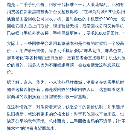
题是，二手手机估价、回收平台标准不一让人眼花缭乱。比如有
消费者在新浪黑猫投诉平台发起投诉称，“在华为商城APP上以旧
换新是由爱回收公司回收手机。当时自己的手机定价2000元，爱
回收安排人员上门取货，现场验货无损，后爱回收公司又称手机
已破损（手机外壳破损，手机屏幕更换），要求以800元回收。”
实际上，一些回收平台常用套路基本都是估价的时候给一个较高
价，让用户放松警惕。等拿到手机后会以“屏幕划痕、屏幕色差、
屏幕老化”等各种理由进行压价，更有甚者会直接破坏手机达到压
价的目的。很多人因为不懂或嫌麻烦，会被迫接受这种恶意压
价。
据了解，京东、华为、小米这些品牌商城，消费者在购买手机时
如果选择以旧换新，都是爱回收的独家回收入口，这意味着这几
家商城的以旧换新业务都被爱回收一家垄断。
在这种情况下，对消费者来说，缺乏公平的竞价机制，如果选择
以旧换新，就没有更多的价格比较；对于其他回收平台来说，也
缺乏公平的竞争环境。总体而言，二手回收市场的不透明，让“不
懂水性”的消费者望而却步。