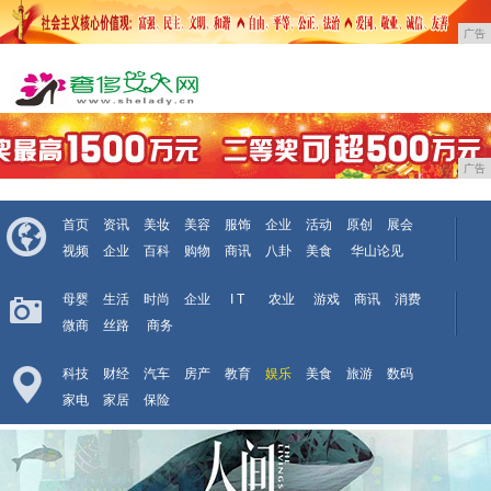
广告
广告
首页
资讯
美妆
美容
服饰
企业
活动
原创
展会
视频
企业
百科
购物
商讯
八卦
美食
华山论见
母婴
生活
时尚
企业
I T
农业
游戏
商讯
消费
微商
丝路
商务
科技
财经
汽车
房产
教育
娱乐
美食
旅游
数码
家电
家居
保险