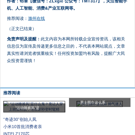
作者：邻章【微信号：ZLxgic 公众号：TMT317】，关注智能手
机、人工智能、消费&产业互联网等。
推荐阅读：
滁州在线
（正文已结束）
免责声明及提醒：
此文内容为本网所转载企业宣传资讯，该相关
信息仅为宣传及传递更多信息之目的，不代表本网站观点，文章
真实性请浏览者慎重核实！任何投资加盟均有风险，提醒广大民
众投资需谨慎！
推荐阅读
男士围巾这么系
“运动睡裤风”是
“奇迹30”创始人凤
小米10首批消费者亲
INTELZ170芯