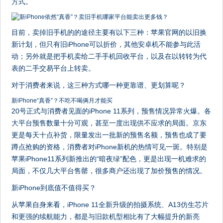
方式。
目前，卖掉旧手机的的途径主要有以下三种：苹果官网的以旧换
新计划，但只有旧iPhone可以折价，其他安卓机不能参与此活
动；另外就是把手机卖给二手手机回收平台，以及在以转转为代
表的二手交易平台上转卖。
对于消费者来说，这三种方式哪一种更靠谱、更划算呢？
新iPhone“真香”？不吃不喝俩月才能买
20号正式与消费者见面的iPhone 11系列，预售情况异常火爆。各
大平台预售数量十分可观，甚至一度出现供不应求的局面。京东
更是每天十点补货，限量发出一批新的预售名额，预售也成了要
蹲点抢购的资格，消费者对iPhone新机的热情可见一斑。特别是
苹果iPhone11系列新推出的“暗夜绿”配色，更是出现一机难求的
局面，不仅几大平台售罄，很多商户还出现了加价预售的情况。
新iPhone到底值不值得买？
从苹果自身来看，iPhone 11全新升级的拍摄系统、A13仿生芯片
和更强的续航能力，都是与旧款机型相比有了大幅提升的新亮