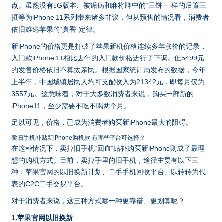
点。虽然没有5G版本、被诟病和麻将牌中的“三饼”一样的后置三
摄等为iPhone 11系列带来诸多非议，但从预售的情况看，消费者
依旧难逃苹果的“真香”定律。
新iPhone的价格更是打破了苹果新机价格连续多年涨价的记录，
入门款iPhone 11相比去年的入门款价格进行了下调。但5499元
的发售价格依旧不算太亲民。根据国家统计局发布的数据，今年
上半年，中国城镇居民人均可支配收入为21342元，即每月仅为
3557元。这意味着，对于大多数消费者来说，购买一部新的
iPhone11，至少需要不吃不喝两个月。
足以可见，价格，已成为消费者购买新iPhone最大的阻碍。
卖旧手机补贴新iPhone购机款 有哪些平台可选择？
在这种情况下，卖掉旧手机“回血”贴补购买新iPhone则成了最理
想的购机方式。目前，卖掉手里的旧手机，途径主要有以下三
种：苹果官网的以旧换新计划、二手手机回收平台、以转转为代
表的C2C二手交易平台。
对于消费者来说，这三种方式哪一种更靠谱、更划算呢？
1.苹果官网以旧换新