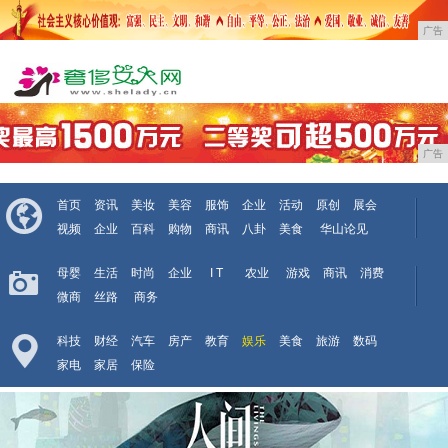
广告
广告
首页
资讯
美妆
美容
服饰
企业
活动
原创
展会
视频
企业
百科
购物
商讯
八卦
美食
华山论见
母婴
生活
时尚
企业
I T
农业
游戏
商讯
消费
微商
丝路
商务
科技
财经
汽车
房产
教育
娱乐
美食
旅游
数码
家电
家居
保险