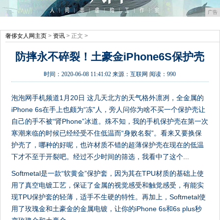
广告
奢侈女人网主页
>
资讯
> 正文 >
防摔永不碎裂！土豪金iPhone6S保护壳
时间：
2020-06-08 11:41:02
来源：
互联网
阅读：990
泡泡网手机频道1月20日 这几天北方的天气格外凛冽，全金属的
iPhone 6s在手上也颇为“冻”人，旁人问你为啥不买一个保护壳让
自己的手不被“肾Phone”冰道。殊不知，我的手机保护壳在第一次
寒潮来临的时候已经经受不住低温而“身败名裂”。看来又要换保
护壳了，哪种的好呢，也许材质不错的超薄保护壳在现在的低温
下才不至于开裂吧。经过不少时间的筛选，我看中了这个...
Softmetal是一款“软黄金”保护套，因为其在TPU材质的基础上使
用了真空电镀工艺，保证了金属的视觉感受和触觉感受，有能实
现TPU保护套的轻薄，适手不生硬的特性。再加上，Softmetal使
用了玫瑰金和土豪金的金属电镀，让你的iPhone 6s和6s plus秒