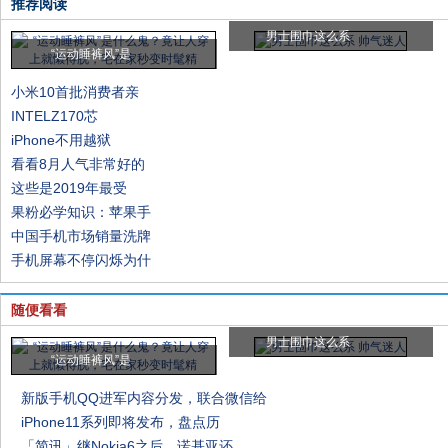
推荐阅读
男士围巾这么系
“运动睡裤风”是
小米10首批消费者亲
INTELZ170芯
iPhone不用越狱
看看8月人气非常好的
这些是2019年最受
果粉必学知识：苹果手
中国手机市场销量洗牌
手机屏幕不停闪烁为什
随便看看
男士围巾这么系
“运动睡裤风”是
新版手机QQ进军内容分发，联合微信给
iPhone11系列即将发布，盘点历
「简讯」继Nokia6之后，诺基亚还