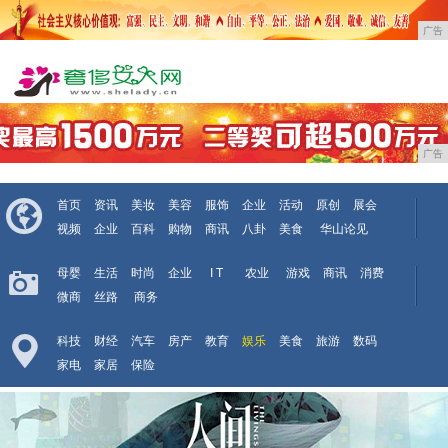
广告
广告
首页
资讯
美妆
美容
服饰
企业
活动
原创
展会
视频
企业
百科
购物
商讯
八卦
美食
华山论见
母婴
生活
时尚
企业
I T
农业
游戏
商讯
消费
微商
丝路
商务
科技
财经
汽车
房产
教育
娱乐
美食
旅游
数码
家电
家居
保险