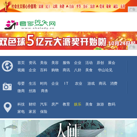
广告
广告
首页
资讯
美妆
美容
服饰
企业
活动
原创
展会
视频
企业
百科
购物
商讯
八卦
美食
华山论见
母婴
生活
时尚
企业
I T
农业
游戏
商讯
消费
微商
丝路
商务
科技
财经
汽车
房产
教育
娱乐
美食
旅游
数码
家电
家居
保险