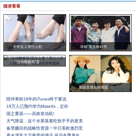
随便看看
中年女人穿什么鞋
堪称“复古教科书
“运动睡裤风”是
颜值普通如何驾驭
陪伴果粉18年的iTunes终于要说
19万人已预约华为MateXs，定价
国之重器——高效发动机!
天气降温，这个水果蒸着吃热乎乎的更美
备受瞩目的战略性资源！中日美欧激烈竞
香水湾富力万豪度假酒店 开启冬季养生