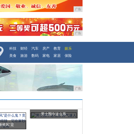
广告
广告
科技
财经
汽车
房产
教育
娱乐
美食
旅游
数码
家电
家居
保险
广告
男士围巾这么系
睡裤风”是