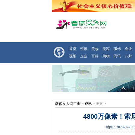
首页
资讯
美妆
美容
服饰
企业
视频
企业
百科
购物
商讯
八卦
奢侈女人网主页
>
资讯
> 正文 >
4800万像素！
时间：
2020-07-05 