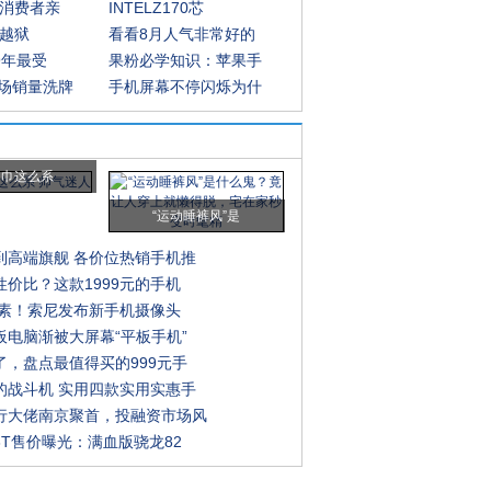
批消费者亲
INTELZ170芯
用越狱
看看8月人气非常好的
9年最受
果粉必学知识：苹果手
场销量洗牌
手机屏幕不停闪烁为什
围巾这么系
“运动睡裤风”是
到高端旗舰 各价位热销手机推
性价比？这款1999元的手机
万像素！索尼发布新手机摄像头
板电脑渐被大屏幕“平板手机”
了，盘点最值得买的999元手
的战斗机 实用四款实用实惠手
行大佬南京聚首，投融资市场风
3T售价曝光：满血版骁龙82