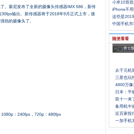
小米10首
。索尼发布了全新的摄像头传感器IMX 586，新传
iPhone不
30fps输出。新传感器将于2018年9月正式上市，接
这些是201
为强劲的摄像头了。
中国手机市
随便看看
男士
从千元机
三星也玩
4800
日本：平
双十一来
备用机中
近百家投
80p：240fps，720p：480fps
一加手机