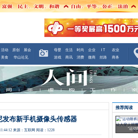
活动
原创
展会
母婴
生活
时尚
企业
I T
农业
美食
华山论见
游戏
商讯
消费
微商
丝路
商务
推荐阅读
索尼发布新手机摄像头传感器
“运动
11:44:12
来源：
互联网
阅读：1228